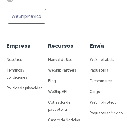
WeShip Mexico
Empresa
Recursos
Envía
Nosotros
Manual de Uso
WeShip Labels
Términos y
WeShip Partners
Paqueteria
condiciones
Blog
E-commerce
Política de privacidad
WeShip API
Cargo
Cotizador de
WeShip Protect
paqueteria
Paqueterías México
Centro de Noticias