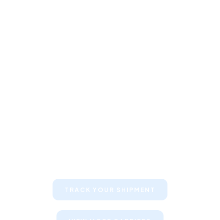
Keep your clients informed about
their shipments
TRACK YOUR SHIPMENT