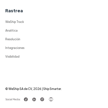
Rastrea
WeShip Track
Analitica
Resolución
Integraciones
Visibilidad
© WeShip SA de CV, 2026 | Ship Smarter.
Social Media :