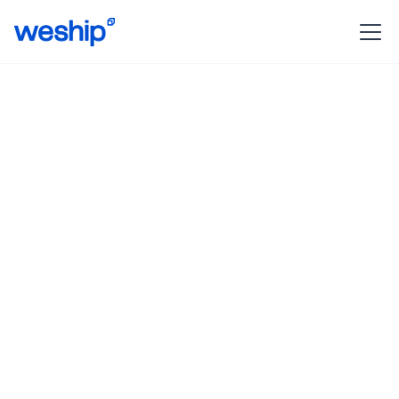
Revolucionando la
protección de envíos
Con WeShip Protect, tus paquetes están
resguardados frente a pérdidas, daños o
imprevistos durante el trayecto.