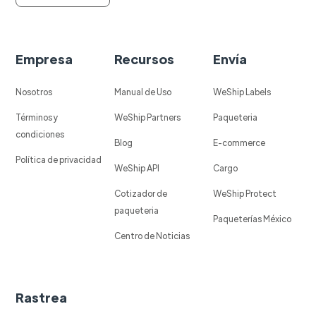
Empresa
Recursos
Envía
Nosotros
Manual de Uso
WeShip Labels
Términos y
WeShip Partners
Paqueteria
condiciones
Blog
E-commerce
Política de privacidad
WeShip API
Cargo
Cotizador de
WeShip Protect
paqueteria
Paqueterías México
Centro de Noticias
Rastrea