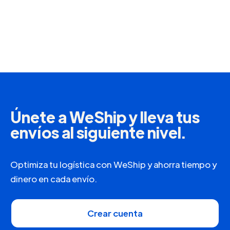
Seguros
Protege tus paquetes en caso de incidentes
como robos, daños o pérdidas durante el
envío.
Más información
Únete a WeShip y lleva tus
envíos al siguiente nivel.
Optimiza tu logística con WeShip y ahorra tiempo y
dinero en cada envío.
Crear cuenta