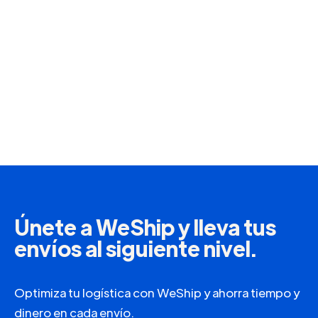
Seguros
Protege tus paquetes en caso de incidentes
como robos, daños o pérdidas durante el
envío.
Más información
Únete a WeShip y lleva tus
envíos al siguiente nivel.
Optimiza tu logística con WeShip y ahorra tiempo y
dinero en cada envío.