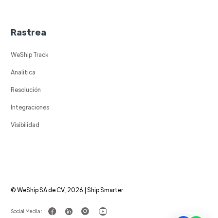
Rastrea
WeShip Track
Analitica
Resolución
Integraciones
Visibilidad
© WeShip SA de CV, 2026 | Ship Smarter.
Social Media :