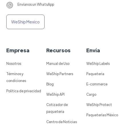
Envíanos un WhatsApp
WeShip Mexico
Empresa
Recursos
Envía
Nosotros
Manual de Uso
WeShip Labels
Términos y
WeShip Partners
Paqueteria
condiciones
Blog
E-commerce
Política de privacidad
WeShip API
Cargo
Cotizador de
WeShip Protect
paqueteria
Paqueterías México
Centro de Noticias