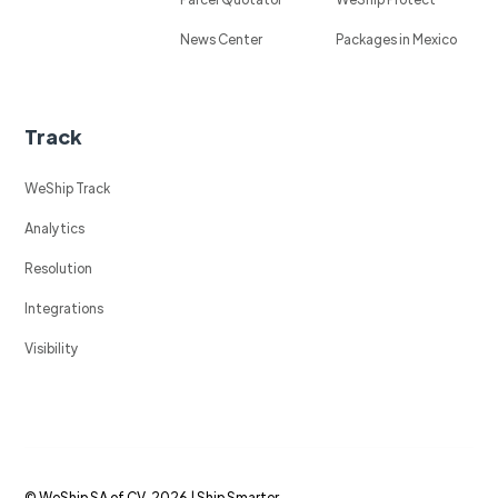
News Center
Packages in Mexico
Track
WeShip Track
Analytics
Resolution
Integrations
Visibility
© WeShip SA of CV, 2026 | Ship Smarter.