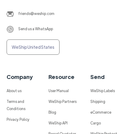
friends@weship.com
Send us a WhatsApp
WeShip United States
Company
Resource
Send
About us
User Manual
WeShip Labels
Terms and
WeShip Partners
Shipping
Conditions
Blog
eCommerce
Privacy Policy
WeShip API
Cargo
Parcel Quotator
WeShip Protect