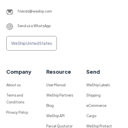
friends@weship.com
Send us a WhatsApp
WeShip United States
Company
Resource
Send
About us
User Manual
WeShip Labels
Terms and
WeShip Partners
Shipping
Conditions
Blog
eCommerce
Privacy Policy
WeShip API
Cargo
Parcel Quotator
WeShip Protect