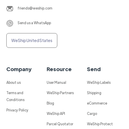
friends@weship.com
Send us a WhatsApp
WeShip United States
Company
Resource
Send
About us
User Manual
WeShip Labels
Terms and
WeShip Partners
Shipping
Conditions
Blog
eCommerce
Privacy Policy
WeShip API
Cargo
Parcel Quotator
WeShip Protect