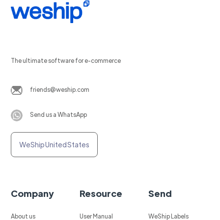
The ultimate software for e-commerce
friends@weship.com
Send us a WhatsApp
WeShip United States
Company
Resource
Send
About us
User Manual
WeShip Labels