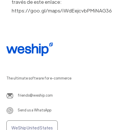
través de este enlace:
https://goo.gl/maps/iWdEejcvbPMiNAG36
The ultimate software for e-commerce
friends@weship.com
Send us a WhatsApp
WeShip United States