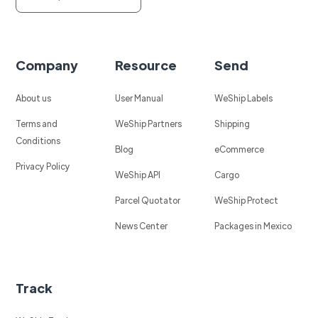
Company
Resource
Send
About us
User Manual
WeShip Labels
Terms and
WeShip Partners
Shipping
Conditions
Blog
eCommerce
Privacy Policy
WeShip API
Cargo
Parcel Quotator
WeShip Protect
News Center
Packages in Mexico
Track