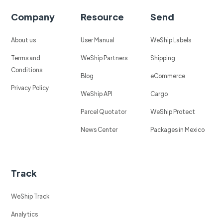
Company
Resource
Send
About us
User Manual
WeShip Labels
Terms and
WeShip Partners
Shipping
Conditions
Blog
eCommerce
Privacy Policy
WeShip API
Cargo
Parcel Quotator
WeShip Protect
News Center
Packages in Mexico
Track
WeShip Track
Analytics