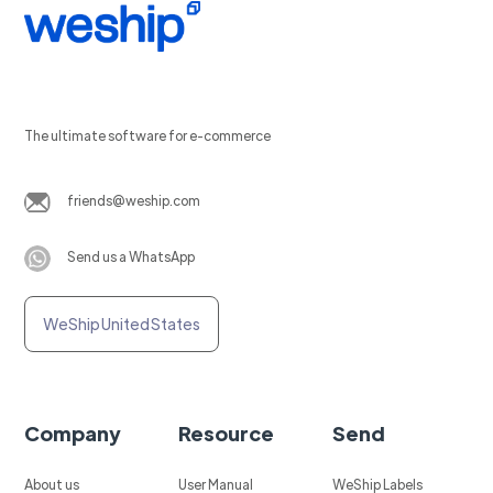
The ultimate software for e-commerce
friends@weship.com
Send us a WhatsApp
WeShip United States
Company
Resource
Send
About us
User Manual
WeShip Labels