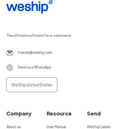
The ultimate software for e-commerce
friends@weship.com
Send us a WhatsApp
WeShip United States
Company
Resource
Send
About us
User Manual
WeShip Labels