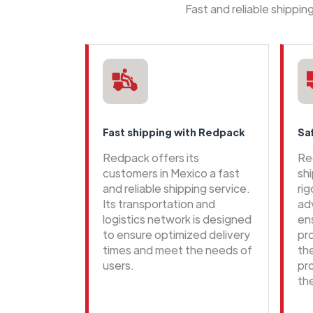
Fast and reliable shippi
Fast shipping with Redpack
Sa
Redpack offers its
Re
customers in Mexico a fast
sh
and reliable shipping service.
ri
Its transportation and
ad
logistics network is designed
en
to ensure optimized delivery
pr
times and meet the needs of
th
users.
pr
th