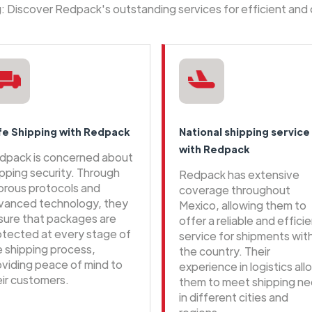
ng: Discover Redpack's outstanding services for efficient and
fe Shipping with Redpack
National shipping service
with Redpack
dpack is concerned about
ipping security. Through
Redpack has extensive
gorous protocols and
coverage throughout
vanced technology, they
Mexico, allowing them to
sure that packages are
offer a reliable and effici
otected at every stage of
service for shipments wit
e shipping process,
the country. Their
oviding peace of mind to
experience in logistics all
eir customers.
them to meet shipping n
in different cities and