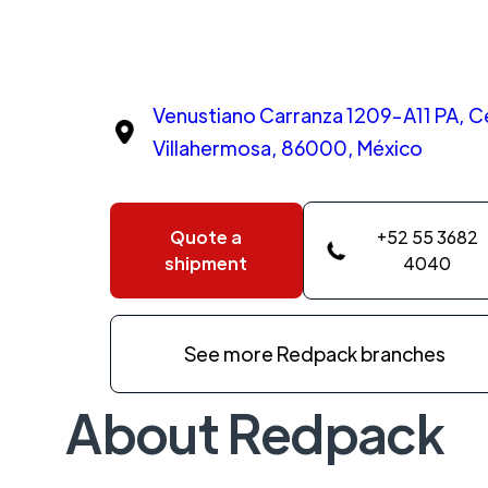
Venustiano Carranza 1209-A11 PA, C
Villahermosa, 86000, México
Quote a
+52 55 3682
shipment
4040
See more Redpack branches
About Redpack