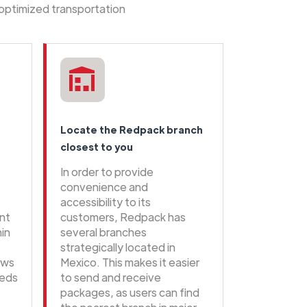
 optimized transportation
Locate the Redpack branch
closest to you
In order to provide
convenience and
accessibility to its
ent
customers, Redpack has
hin
several branches
strategically located in
ows
Mexico. This makes it easier
eeds
to send and receive
packages, as users can find