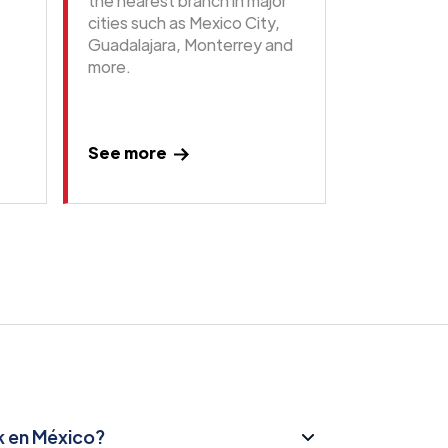
the nearest branch in major
cities such as Mexico City,
Guadalajara, Monterrey and
more.
See more
k en México?