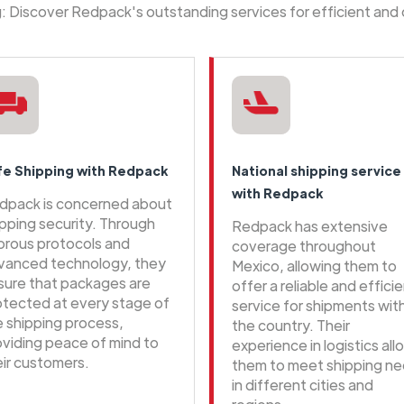
ng: Discover Redpack's outstanding services for efficient and
fe Shipping with Redpack
National shipping service
with Redpack
dpack is concerned about
ipping security. Through
Redpack has extensive
gorous protocols and
coverage throughout
vanced technology, they
Mexico, allowing them to
sure that packages are
offer a reliable and effici
otected at every stage of
service for shipments wit
e shipping process,
the country. Their
oviding peace of mind to
experience in logistics all
eir customers.
them to meet shipping n
in different cities and