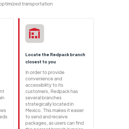
 optimized transportation
Locate the Redpack branch
closest to you
In order to provide
convenience and
accessibility to its
ent
customers, Redpack has
hin
several branches
strategically located in
ows
Mexico. This makes it easier
eeds
to send and receive
packages, as users can find