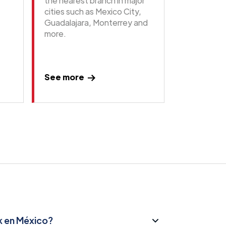
the nearest branch in major
cities such as Mexico City,
Guadalajara, Monterrey and
more.
See more
k en México?