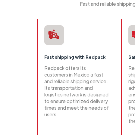
Fast and reliable shippi
Fast shipping with Redpack
Sa
Redpack offers its
Re
customers in Mexico a fast
sh
and reliable shipping service.
ri
Its transportation and
ad
logistics network is designed
en
to ensure optimized delivery
pr
times and meet the needs of
th
users.
pr
th