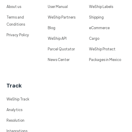
About us
User Manual
WeShip Labels
Terms and
WeShip Partners
Shipping
Conditions
Blog
eCommerce
Privacy Policy
WeShip API
Cargo
Parcel Quotator
WeShip Protect
News Center
Packages in Mexico
Track
WeShip Track
Analytics
Resolution
Integrations