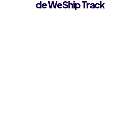
de WeShip Track
Analítica de última milla
Monitoreo en tiempo real de cada pedido,
desde el checkout hasta la puerta del cliente.