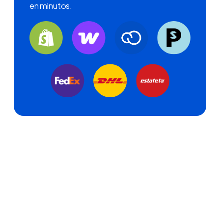
en minutos.
UNA NUEVA ERA
El nuevo WeShip está aquí
Sistema rediseñado por completo.