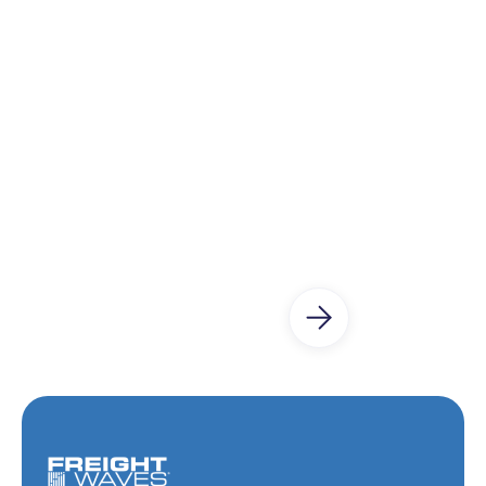
Paqueterías integradas
Nuestra integración cuenta con más de 2000
paqueterías de todo el mundo.
Más información
Reconocidos por
líderes de la industria
Medios globales y plataformas líderes han
destacado a WeShip por su tecnología logística y
su visión de expansión internacional.