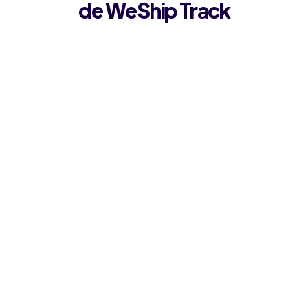
de WeShip Track
Analítica de última milla
Monitoreo en tiempo real de cada pedido,
desde el checkout hasta la puerta del cliente.