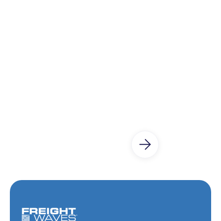
Paqueterías integradas
Nuestra integración cuenta con más de 2000
paqueterías de todo el mundo.
Más información
Reconocidos por
líderes de la industria
Medios globales y plataformas líderes han
destacado a WeShip por su tecnología logística y
su visión de expansión internacional.