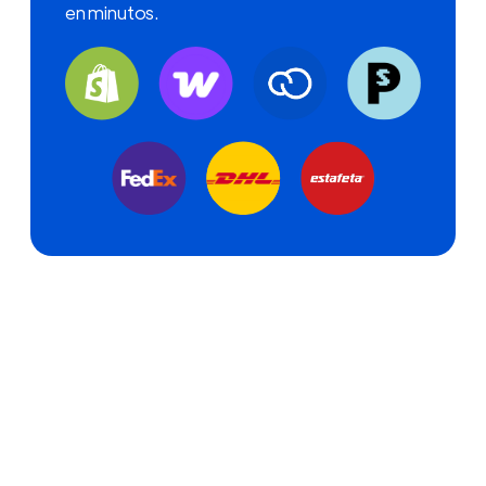
en minutos.
UNA NUEVA ERA
El nuevo WeShip está aquí
Sistema rediseñado por completo.