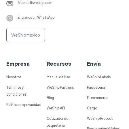
friends@weship.com
Envíanos un WhatsApp
WeShip Mexico
Empresa
Recursos
Envía
Nosotros
Manual de Uso
WeShip Labels
Términos y
WeShip Partners
Paqueteria
condiciones
Blog
E-commerce
Política de privacidad
WeShip API
Cargo
Cotizador de
WeShip Protect
paqueteria
Paqueterías México