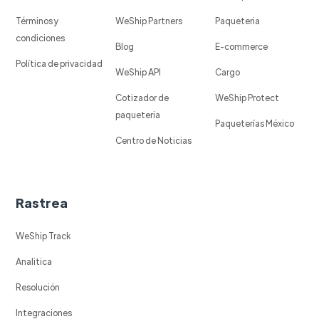
Términos y
WeShip Partners
Paqueteria
condiciones
Blog
E-commerce
Política de privacidad
WeShip API
Cargo
Cotizador de
WeShip Protect
paqueteria
Paqueterías México
Centro de Noticias
Rastrea
WeShip Track
Analitica
Resolución
Integraciones