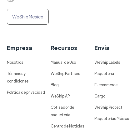
WeShip Mexico
Empresa
Recursos
Envía
Nosotros
Manual de Uso
WeShip Labels
Términos y
WeShip Partners
Paqueteria
condiciones
Blog
E-commerce
Política de privacidad
WeShip API
Cargo
Cotizador de
WeShip Protect
paqueteria
Paqueterías México
Centro de Noticias