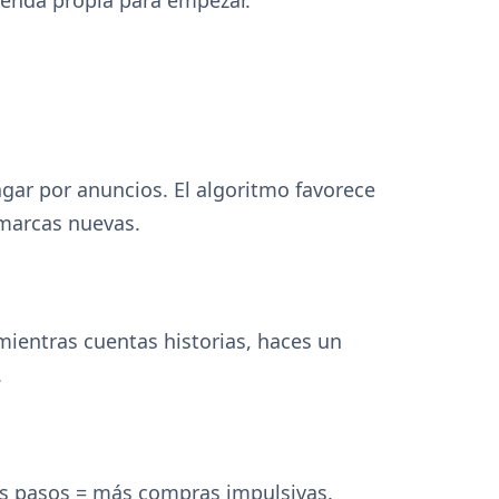
agar por anuncios. El algoritmo favorece
 marcas nuevas.
ientras cuentas historias, haces un
.
nos pasos = más compras impulsivas.