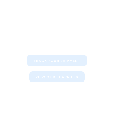
Keep your clients informed about
their shipments
TRACK YOUR SHIPMENT
VIEW MORE CARRIERS