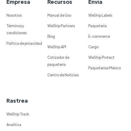
Empresa
Recursos
Envía
Nosotros
Manual de Uso
WeShip Labels
Términos y
WeShip Partners
Paqueteria
condiciones
Blog
E-commerce
Política de privacidad
WeShip API
Cargo
Cotizador de
WeShip Protect
paqueteria
Paqueterías México
Centro de Noticias
Rastrea
WeShip Track
Analitica