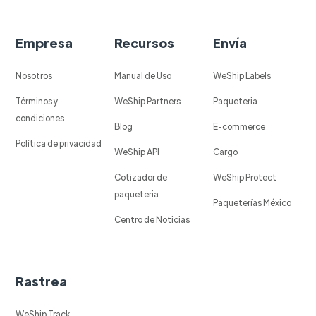
Empresa
Recursos
Envía
Nosotros
Manual de Uso
WeShip Labels
Términos y
WeShip Partners
Paqueteria
condiciones
Blog
E-commerce
Política de privacidad
WeShip API
Cargo
Cotizador de
WeShip Protect
paqueteria
Paqueterías México
Centro de Noticias
Rastrea
WeShip Track