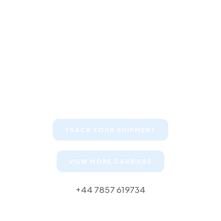
Keep your clients informed about
their shipments
TRACK YOUR SHIPMENT
VIEW MORE CARRIERS
+44 7857 619734