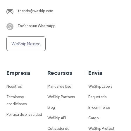
friends@weship.com
Envíanos un WhatsApp
WeShip Mexico
Empresa
Recursos
Envía
Nosotros
Manual de Uso
WeShip Labels
Términos y
WeShip Partners
Paqueteria
condiciones
Blog
E-commerce
Política de privacidad
WeShip API
Cargo
Cotizador de
WeShip Protect