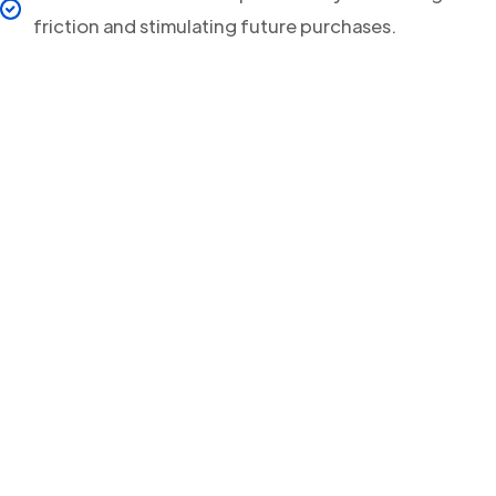
friction and stimulating future purchases.
Your clients will never
miss a Delivery Update
again!
Streamline your post-purchase shipping process and