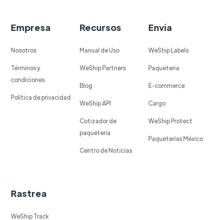
Empresa
Recursos
Envía
Nosotros
Manual de Uso
WeShip Labels
Términos y
WeShip Partners
Paqueteria
condiciones
Blog
E-commerce
Política de privacidad
WeShip API
Cargo
Cotizador de
WeShip Protect
paqueteria
Paqueterías México
Centro de Noticias
Rastrea
WeShip Track