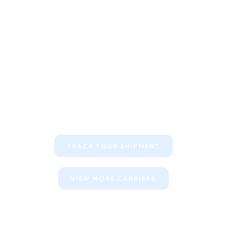
Keep your clients informed about
their shipments
TRACK YOUR SHIPMENT
VIEW MORE CARRIERS