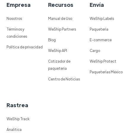
Empresa
Recursos
Envía
Nosotros
Manual de Uso
WeShip Labels
Términos y
WeShip Partners
Paqueteria
condiciones
Blog
E-commerce
Política de privacidad
WeShip API
Cargo
Cotizador de
WeShip Protect
paqueteria
Paqueterías México
Centro de Noticias
Rastrea
WeShip Track
Analitica