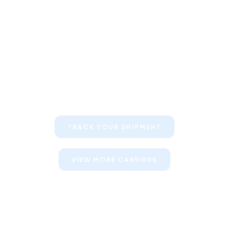
Keep your clients informed about
their shipments
TRACK YOUR SHIPMENT
VIEW MORE CARRIERS