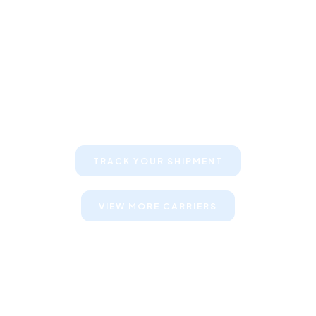
Keep your clients informed about
their shipments
TRACK YOUR SHIPMENT
VIEW MORE CARRIERS