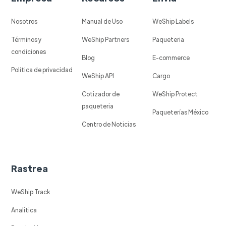
Nosotros
Manual de Uso
WeShip Labels
Términos y
WeShip Partners
Paqueteria
condiciones
Blog
E-commerce
Política de privacidad
WeShip API
Cargo
Cotizador de
WeShip Protect
paqueteria
Paqueterías México
Centro de Noticias
Rastrea
WeShip Track
Analitica