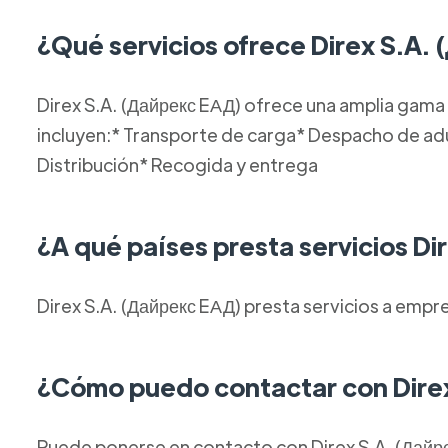
¿Qué servicios ofrece Direx S.A.
Direx S.A. (Дайрекс EАД) ofrece una amplia gama 
incluyen:* Transporte de carga* Despacho de 
Distribución* Recogida y entrega
¿A qué países presta servicios Di
Direx S.A. (Дайрекс EАД) presta servicios a empr
¿Cómo puedo contactar con Direx
Puede ponerse en contacto con Direx S.A. (Дайр