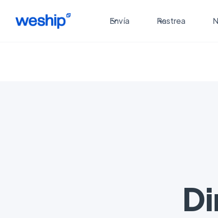
Envía
Rastrea
N
Di