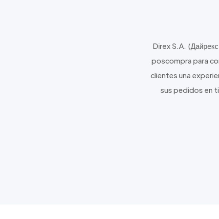
Direx S.A. (Дайрекс
poscompra para come
clientes una experie
sus pedidos en t