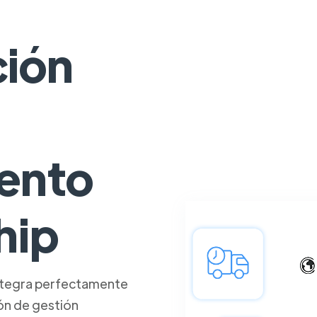
ción
ento
hip
integra perfectamente
ón de gestión