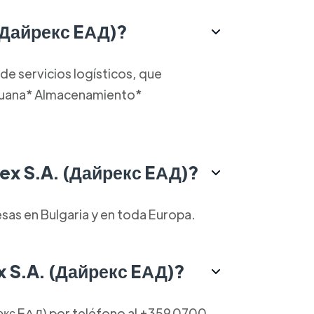
 (Дайрекс EАД)?
de servicios logísticos, que
aduana* Almacenamiento*
rex S.A. (Дайрекс EАД)?
esas en Bulgaria y en toda Europa.
 S.A. (Дайрекс EАД)?
екс EАД) por teléfono al +359 0700