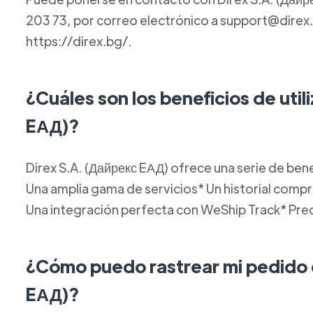
203 73, por correo electrónico a support@direx.b
https://direx.bg/.
¿Cuáles son los beneficios de util
EАД)?
Direx S.A. (Дайрекс EАД) ofrece una serie de benef
Una amplia gama de servicios* Un historial compr
Una integración perfecta con WeShip Track* Pre
¿Cómo puedo rastrear mi pedido 
EАД)?