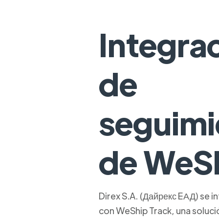
Integra
de
seguimi
de WeS
Direx S.A. (Дайрекс EАД) se 
con WeShip Track, una soluci