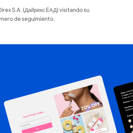
irex S.A. (Дайрекс EАД) visitando su
número de seguimiento.