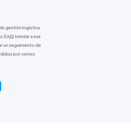
de gestión logística
с EАД) brindar a sus
zar un seguimiento de
edidos por correo