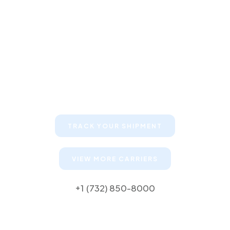
Keep your clients informed about
their shipments
TRACK YOUR SHIPMENT
VIEW MORE CARRIERS
+1 (732) 850-8000