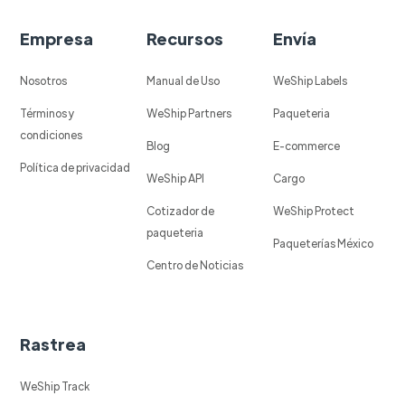
Empresa
Recursos
Envía
Nosotros
Manual de Uso
WeShip Labels
Términos y
WeShip Partners
Paqueteria
condiciones
Blog
E-commerce
Política de privacidad
WeShip API
Cargo
Cotizador de
WeShip Protect
paqueteria
Paqueterías México
Centro de Noticias
Rastrea
WeShip Track