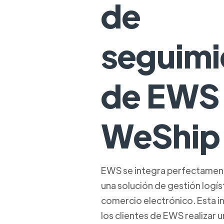
de
seguimi
de EWS
WeShip
EWS se integra perfectamen
una solución de gestión logí
comercio electrónico. Esta i
los clientes de EWS realizar 