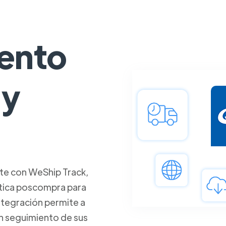
ento
 y
te con WeShip Track,
stica poscompra para
ntegración permite a
un seguimiento de sus