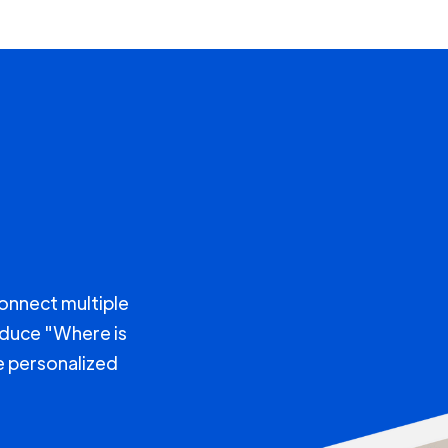
connect multiple
educe "Where is
e personalized