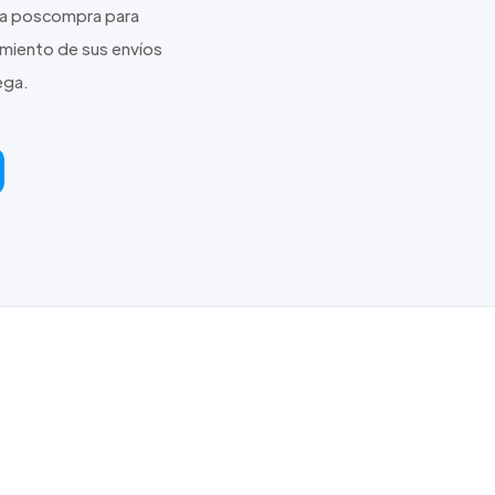
ica poscompra para
imiento de sus envíos
ega.