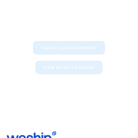
Keep your clients informed about
their shipments
TRACK YOUR SHIPMENT
VIEW MORE CARRIERS