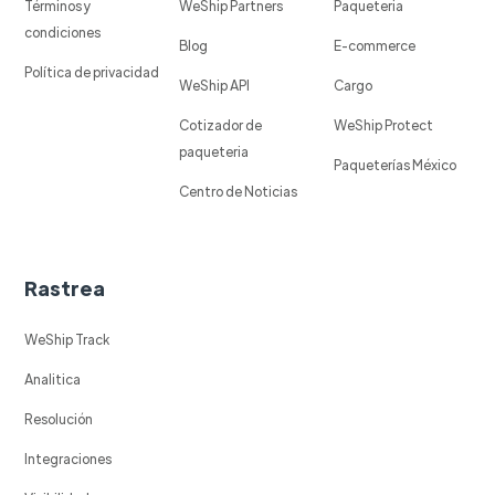
Términos y
WeShip Partners
Paqueteria
condiciones
Blog
E-commerce
Política de privacidad
WeShip API
Cargo
Cotizador de
WeShip Protect
paqueteria
Paqueterías México
Centro de Noticias
Rastrea
WeShip Track
Analitica
Resolución
Integraciones