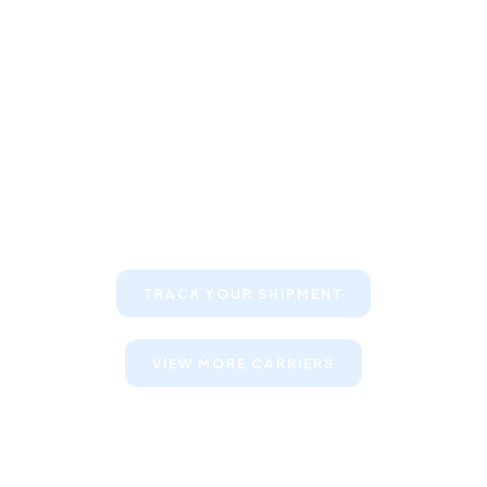
Keep your clients informed about
their shipments
TRACK YOUR SHIPMENT
VIEW MORE CARRIERS