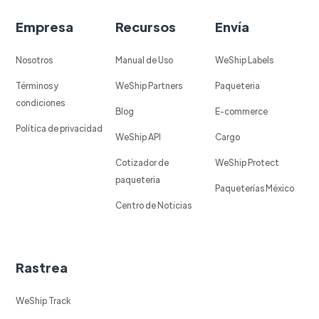
Empresa
Recursos
Envía
Nosotros
Manual de Uso
WeShip Labels
Términos y
WeShip Partners
Paqueteria
condiciones
Blog
E-commerce
Política de privacidad
WeShip API
Cargo
Cotizador de
WeShip Protect
paqueteria
Paqueterías México
Centro de Noticias
Rastrea
WeShip Track