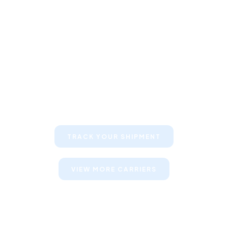
Keep your clients informed about
their shipments
TRACK YOUR SHIPMENT
VIEW MORE CARRIERS