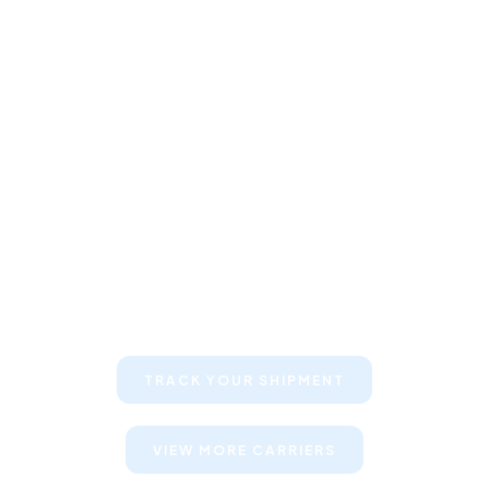
Keep your clients informed about
their shipments
TRACK YOUR SHIPMENT
VIEW MORE CARRIERS