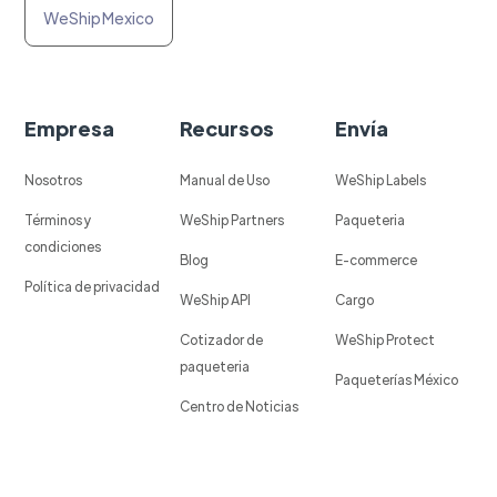
WeShip Mexico
Empresa
Recursos
Envía
Nosotros
Manual de Uso
WeShip Labels
Términos y
WeShip Partners
Paqueteria
condiciones
Blog
E-commerce
Política de privacidad
WeShip API
Cargo
Cotizador de
WeShip Protect
paqueteria
Paqueterías México
Centro de Noticias