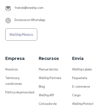
friends@weship.com
Envíanos un WhatsApp
WeShip Mexico
Empresa
Recursos
Envía
Nosotros
Manual de Uso
WeShip Labels
Términos y
WeShip Partners
Paqueteria
condiciones
Blog
E-commerce
Política de privacidad
WeShip API
Cargo
Cotizador de
WeShip Protect