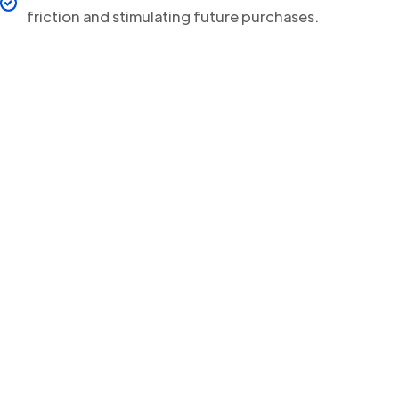
friction and stimulating future purchases.
Your clients will never
miss a Delivery Update
again!
Streamline your post-purchase shipping process and