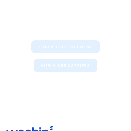
Keep your clients informed about
their shipments
TRACK YOUR SHIPMENT
VIEW MORE CARRIERS