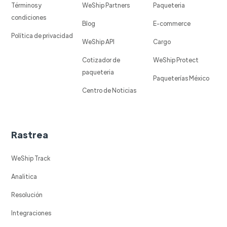
Términos y
WeShip Partners
Paqueteria
condiciones
Blog
E-commerce
Política de privacidad
WeShip API
Cargo
Cotizador de
WeShip Protect
paqueteria
Paqueterías México
Centro de Noticias
Rastrea
WeShip Track
Analitica
Resolución
Integraciones