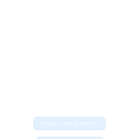
Keep your clients informed about
their shipments
TRACK YOUR SHIPMENT