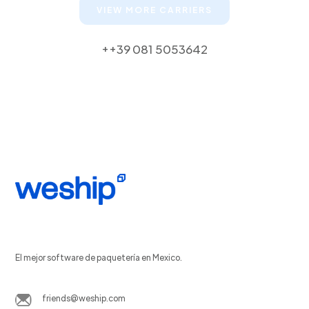
VIEW MORE CARRIERS
++39 081 5053642
El mejor software de paquetería en Mexico.
friends@weship.com