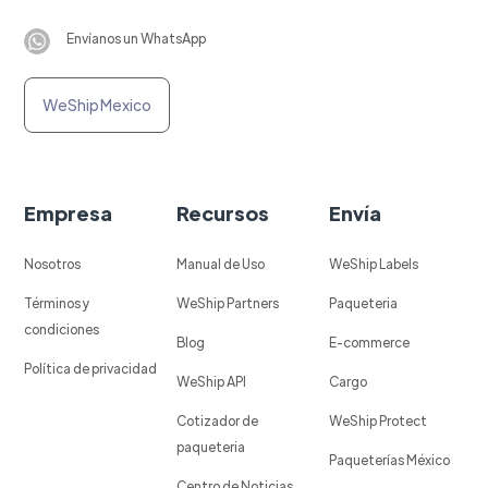
Envíanos un WhatsApp
WeShip Mexico
Empresa
Recursos
Envía
Nosotros
Manual de Uso
WeShip Labels
Términos y
WeShip Partners
Paqueteria
condiciones
Blog
E-commerce
Política de privacidad
WeShip API
Cargo
Cotizador de
WeShip Protect
paqueteria
Paqueterías México
Centro de Noticias