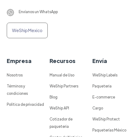
Envíanos un WhatsApp
WeShip Mexico
Empresa
Recursos
Envía
Nosotros
Manual de Uso
WeShip Labels
Términos y
WeShip Partners
Paqueteria
condiciones
Blog
E-commerce
Política de privacidad
WeShip API
Cargo
Cotizador de
WeShip Protect
paqueteria
Paqueterías México