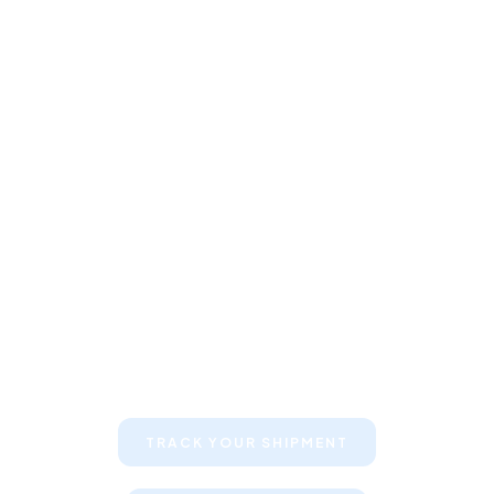
Keep your clients informed about
their shipments
TRACK YOUR SHIPMENT