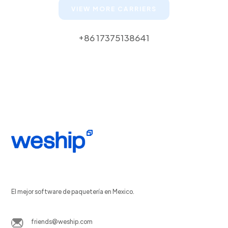
VIEW MORE CARRIERS
+86 17375138641
El mejor software de paquetería en Mexico.
friends@weship.com