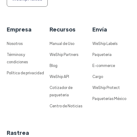
Empresa
Recursos
Envía
Nosotros
Manual de Uso
WeShip Labels
Términos y
WeShip Partners
Paqueteria
condiciones
Blog
E-commerce
Política de privacidad
WeShip API
Cargo
Cotizador de
WeShip Protect
paqueteria
Paqueterías México
Centro de Noticias
Rastrea