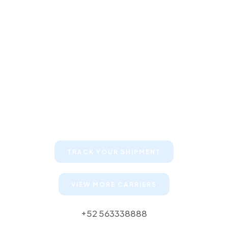
Keep your clients informed about
their shipments
TRACK YOUR SHIPMENT
VIEW MORE CARRIERS
+52 563338888