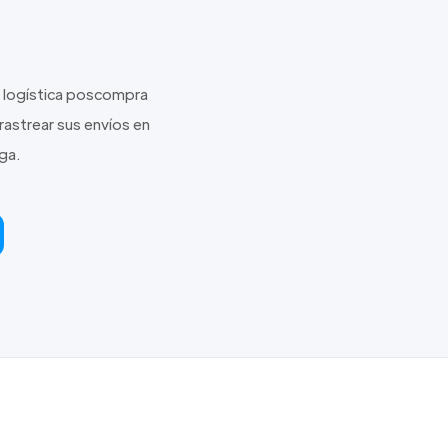
n logística poscompra
rastrear sus envíos en
ega.