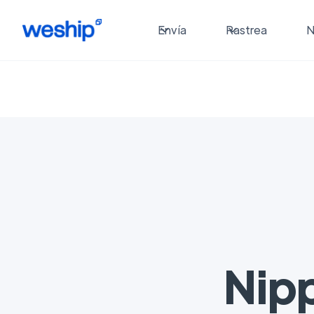
Envía
Rastrea
N
Nip