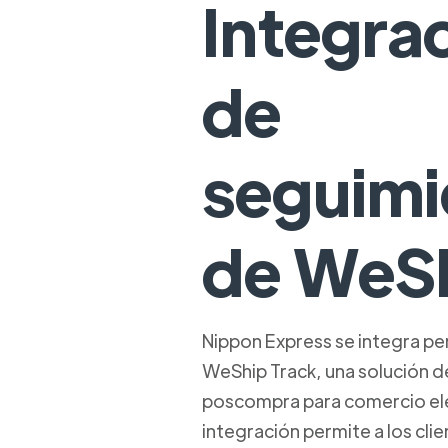
Integra
de
seguimi
de WeS
Nippon Express se integra p
WeShip Track, una solución de
poscompra para comercio ele
integración permite a los cli