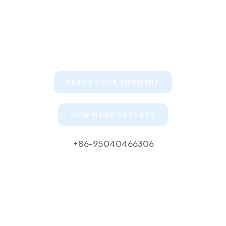
Keep your clients informed about
their shipments
TRACK YOUR SHIPMENT
VIEW MORE CARRIERS
+86-95040466306