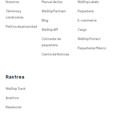
Nosotros
Manual de Uso
WeShip Labels
Términos y
WeShip Partners
Paqueteria
condiciones
Blog
E-commerce
Política de privacidad
WeShip API
Cargo
Cotizador de
WeShip Protect
paqueteria
Paqueterías México
Centro de Noticias
Rastrea
WeShip Track
Analitica
Resolución