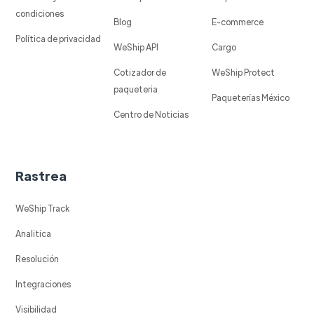
condiciones
Blog
E-commerce
Política de privacidad
WeShip API
Cargo
Cotizador de
WeShip Protect
paqueteria
Paqueterías México
Centro de Noticias
Rastrea
WeShip Track
Analitica
Resolución
Integraciones
Visibilidad