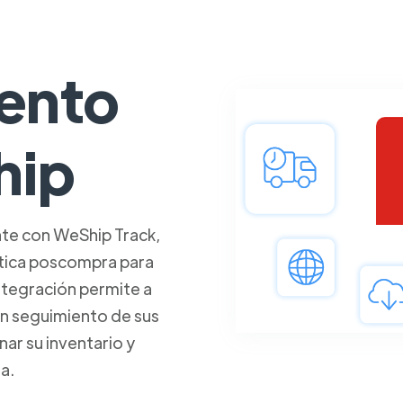
ento
hip
te con WeShip Track,
stica poscompra para
ntegración permite a
 un seguimiento de sus
nar su inventario y
a.