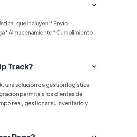
stica, que incluyen:* Envío
carga* Almacenamiento* Cumplimiento
ip Track?
 una solución de gestión logística
ración permite a los clientes de
mpo real, gestionar su inventario y
izar Pago?