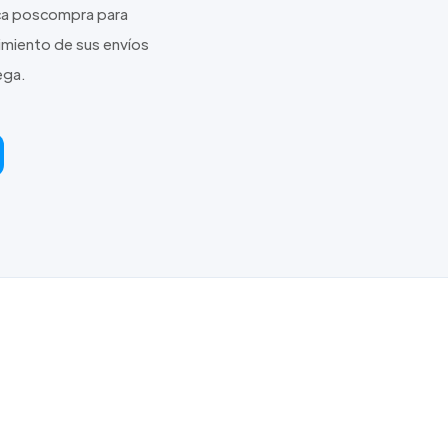
ica poscompra para
uimiento de sus envíos
ega.