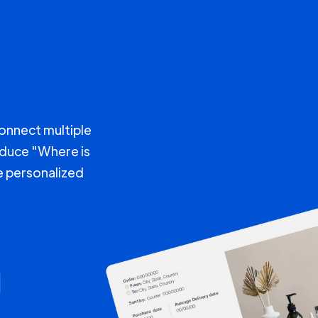
connect multiple
educe "Where is
e personalized