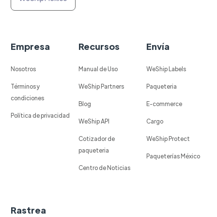
Empresa
Recursos
Envía
Nosotros
Manual de Uso
WeShip Labels
Términos y
WeShip Partners
Paqueteria
condiciones
Blog
E-commerce
Política de privacidad
WeShip API
Cargo
Cotizador de
WeShip Protect
paqueteria
Paqueterías México
Centro de Noticias
Rastrea