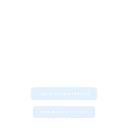
Keep your clients informed about
their shipments
TRACK YOUR SHIPMENT
VIEW MORE CARRIERS