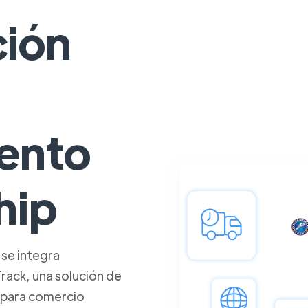
ción
ento
hip
se integra
ack, una solución de
 para comercio