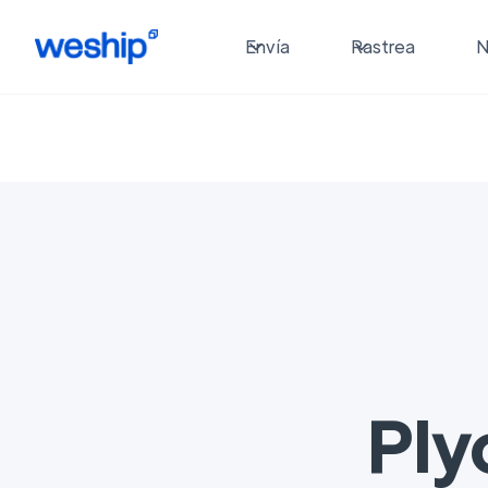
Envía
Rastrea
N
Ply