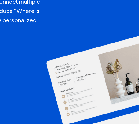
connect multiple
educe "Where is
e personalized