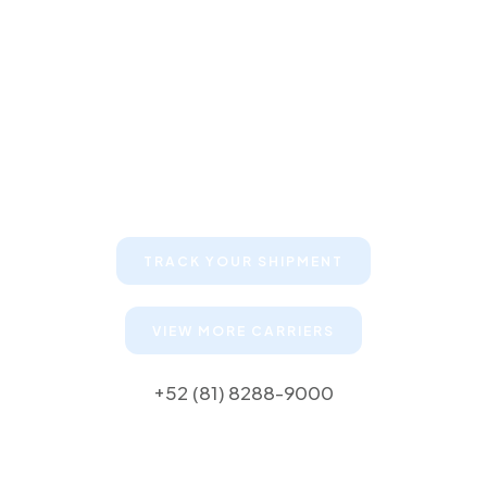
Keep your clients informed about
their shipments
TRACK YOUR SHIPMENT
VIEW MORE CARRIERS
+52 (81) 8288-9000