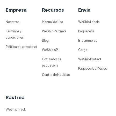
Empresa
Recursos
Envía
Nosotros
Manual de Uso
WeShip Labels
Términos y
WeShip Partners
Paqueteria
condiciones
Blog
E-commerce
Política de privacidad
WeShip API
Cargo
Cotizador de
WeShip Protect
paqueteria
Paqueterías México
Centro de Noticias
Rastrea
WeShip Track