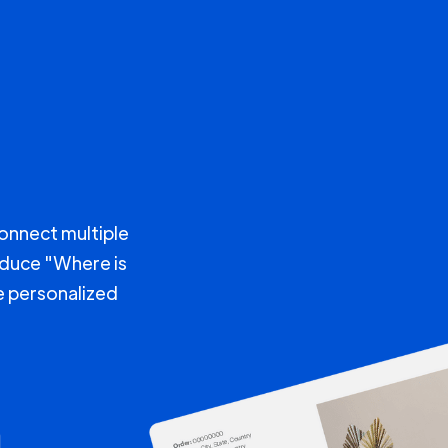
connect multiple
educe "Where is
e personalized