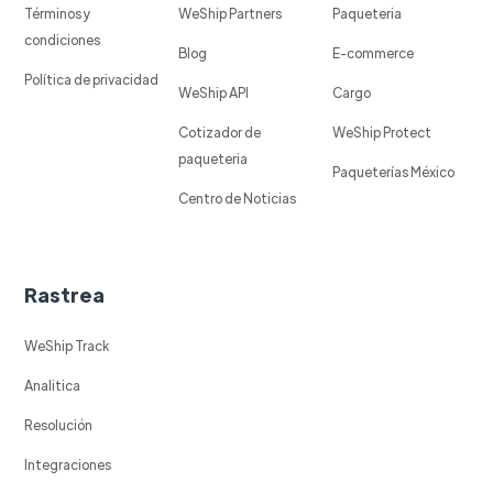
Términos y
WeShip Partners
Paqueteria
condiciones
Blog
E-commerce
Política de privacidad
WeShip API
Cargo
Cotizador de
WeShip Protect
paqueteria
Paqueterías México
Centro de Noticias
Rastrea
WeShip Track
Analitica
Resolución
Integraciones