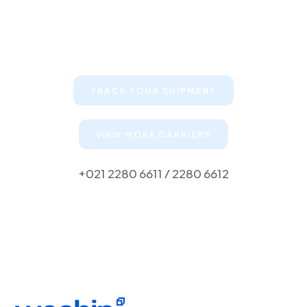
Keep your clients informed about
their shipments
TRACK YOUR SHIPMENT
VIEW MORE CARRIERS
+021 2280 6611 / 2280 6612