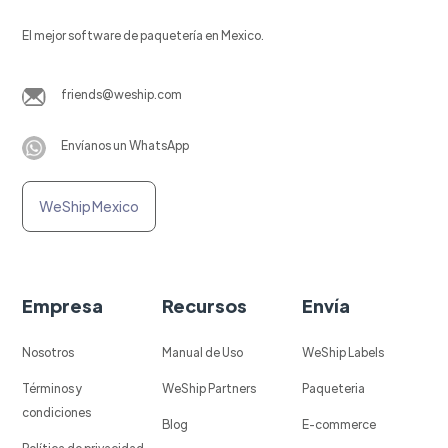
El mejor software de paquetería en Mexico.
friends@weship.com
Envíanos un WhatsApp
WeShip Mexico
Empresa
Recursos
Envía
Nosotros
Manual de Uso
WeShip Labels
Términos y
WeShip Partners
Paqueteria
condiciones
Blog
E-commerce