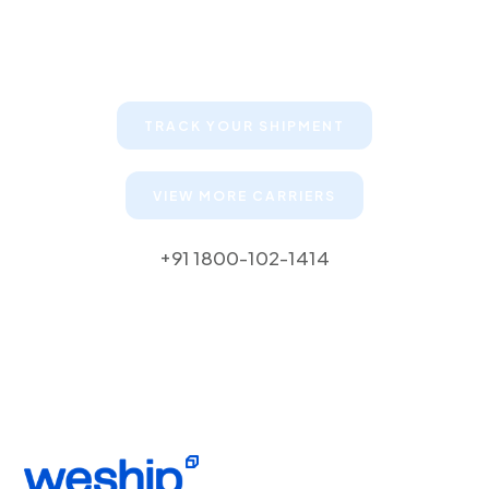
Keep your clients informed about
their shipments
TRACK YOUR SHIPMENT
VIEW MORE CARRIERS
+91 1800-102-1414