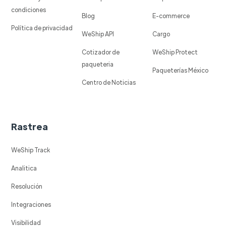
condiciones
Blog
E-commerce
Política de privacidad
WeShip API
Cargo
Cotizador de
WeShip Protect
paqueteria
Paqueterías México
Centro de Noticias
Rastrea
WeShip Track
Analitica
Resolución
Integraciones
Visibilidad