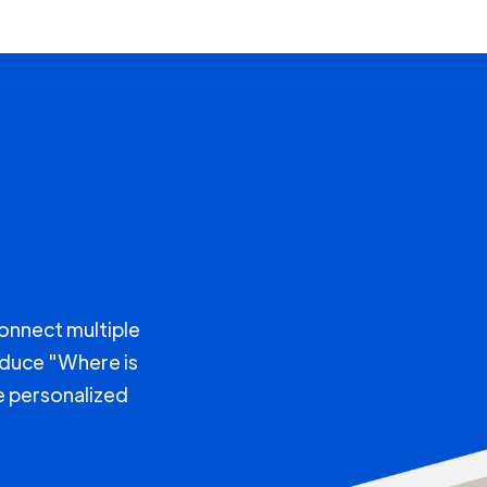
connect multiple
educe "Where is
e personalized