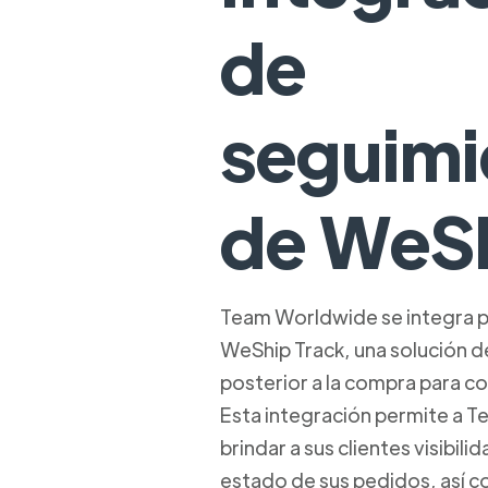
de
seguimi
de WeS
Team Worldwide se integra 
WeShip Track, una solución de
posterior a la compra para c
Esta integración permite a 
brindar a sus clientes visibili
estado de sus pedidos, así 